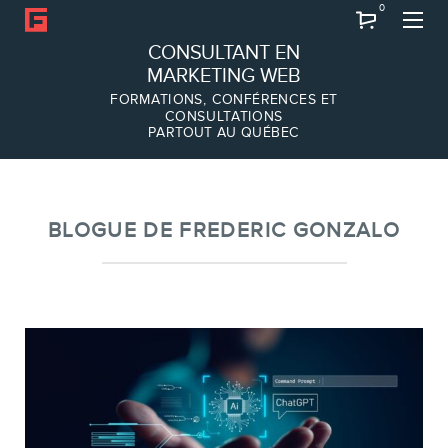
0
Recherche
CONSULTANT EN
MARKETING WEB
FORMATIONS, CONFÉRENCES ET
CONSULTATIONS
PARTOUT AU QUÉBEC
À PROPOS
À propos
Équipe
BLOGUE DE FREDERIC GONZALO