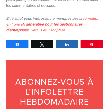
les commentaires ci-dessous.
Si le sujet vous intéresse, ne manquez pas la
formation
en ligne
IA générative pour les gestionnaires
d’entreprises
. Détails et inscription
Partagez
Tweetez
Partagez
Épingle
ABONNEZ-VOUS À
L’INFOLETTRE
HEBDOMADAIRE