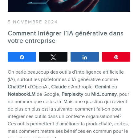
5 NOVEMBRE 2024
Comment intégrer l’IA générative dans
SERVICES
votre entreprise
Conférences
Partagez
Tweetez
Partagez
Épingle
Formations marketing en l
Formations marketing de g
On parle beaucoup des outils d’intelligence artificielle
(IA), surtout les plateformes d’IA générative comme
Consultations
ChatGPT
d’OpenAI,
Claude
d’Anthropic,
Gemini
ou
Audits web (SEO) et IA (G
NotebookLM
de Google,
Perplexity
ou
MidJourney
, pour
ne nommer que celles-là. Mais une question qui revient
Ebooks
de plus en plus est la suivante: comment fait-on pour
intégrer ces outils dans un contexte organisationnel?
Ces outils permettent d’améliorer la productivité, certes,
mais comment mettre ses bénéfices en commun pour le