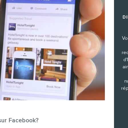
Formations marketing de groupe
D
Consultations
Audits web (SEO) et IA (GEO)
Ebooks
Vo
re
d'
ai
BOUTIQUE
n
rép
 sur Facebook?
BLOGUE