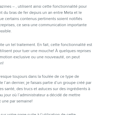
ines – , utilisent ainsi cette fonctionnalité pour
t du bras de fer depuis un an entre Meta et le
e certains contenus pertinents soient notifiés
treprises, ce sera une communication importante
ssible.
e un tel traitement. En fait, cette fonctionnalité est
ilisent pour tuer une mouche! À quelques reprises
omotion exclusive ou une nouveauté, on peut
n!
sque toujours dans la foulée de ce type de
 l’an dernier, je faisais partie d’un groupe créé par
es santé, des trucs et astuces sur des ingrédients à
au jour où l’administrateur a décidé de mettre
it une par semaine!
r votre page suite à l’utilisation de cette