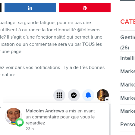
Partagez
Épingle
CAT
rtager sa grande fatigue, pour ne pas dire
ilisent à outrance la fonctionnalité @followers
e? Il s’agit d’une fonctionnalité qui permet à une
Gesti
CONTACT
lication ou un commentaire sera vu par TOUS les
(26)
d’une page.
Intell
z voir dans vos notifications. Il y a de très bonnes
Marke
 nature:
MEMBRES
Marke
Marke
s
Marke
n
Perso
INFOLETTRE