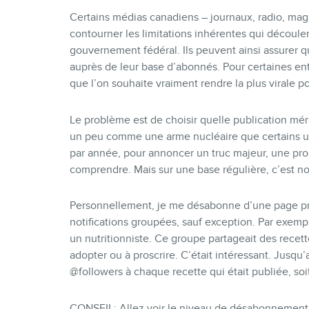
Certains médias canadiens – journaux, radio, magaz
contourner les limitations inhérentes qui découlen
gouvernement fédéral. Ils peuvent ainsi assurer qu
auprès de leur base d’abonnés. Pour certaines en
que l’on souhaite vraiment rendre la plus virale po
Le problème est de choisir quelle publication mérit
un peu comme une arme nucléaire que certains ut
par année, pour annoncer un truc majeur, une pr
comprendre. Mais sur une base régulière, c’est no
Personnellement, je me désabonne d’une page pre
notifications groupées, sauf exception. Par exemple
un nutritionniste. Ce groupe partageait des recett
adopter ou à proscrire. C’était intéressant. Jusqu’
@followers à chaque recette qui était publiée, so
CONSEIL: Allez voir le niveau de désabonnement su