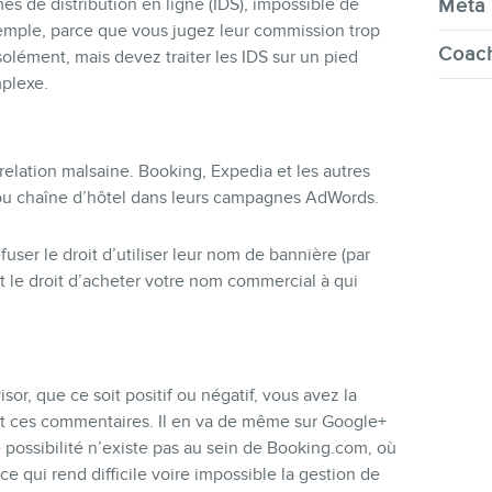
mes de distribution en ligne (IDS), impossible de
Meta 
emple, parce que vous jugez leur commission trop
Coach
olément, mais devez traiter les IDS sur un pied
mplexe.
 relation malsaine. Booking, Expedia et les autres
ou chaîne d’hôtel dans leurs campagnes AdWords.
user le droit d’utiliser leur nom de bannière (par
t le droit d’acheter votre nom commercial à qui
or, que ce soit positif ou négatif, vous avez la
e et ces commentaires. Il en va de même sur Google+
possibilité n’existe pas au sein de Booking.com, où
qui rend difficile voire impossible la gestion de