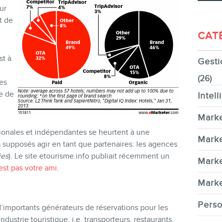
ur
t de
CAT
st à
Gesti
CONTACT
(26)
es
e de
Intell
Marke
tionales et indépendantes se heurtent à une
MEMBRES
Marke
s supposés agir en tant que partenaires: les agences
ies
). Le site etourisme.info publiait récemment un
Marke
st pas votre am
i
.
Marke
Perso
d’importants générateurs de réservations pour les
INFOLETTRE
ndustrie touristique, i.e. transporteurs, restaurants,