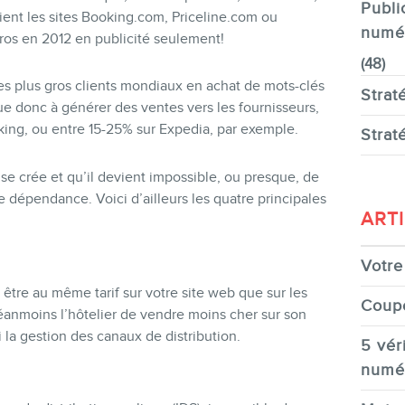
Publi
étient les sites Booking.com, Priceline.com ou
numé
ros en 2012 en publicité seulement!
(48)
es plus gros clients mondiaux en achat de mots-clés
Strat
e donc à générer des ventes vers les fournisseurs,
ng, ou entre 15-25% sur Expedia, par exemple.
Strat
e crée et qu’il devient impossible, ou presque, de
e dépendance. Voici d’ailleurs les quatre principales
ART
Votre 
tre au même tarif sur votre site web que sur les
Coup
éanmoins l’hôtelier de vendre moins cher sur son
i la gestion des canaux de distribution.
5 véri
numé