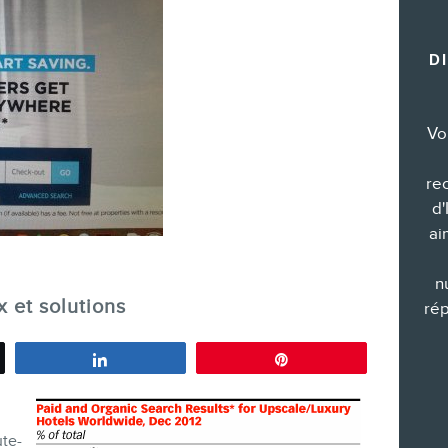
Formations marketing de groupe
D
Consultations
Audits web (SEO) et IA (GEO)
Ebooks
Vo
re
d'
ai
BOUTIQUE
n
x et solutions
rép
Partagez
Épingle
BLOGUE
ute-