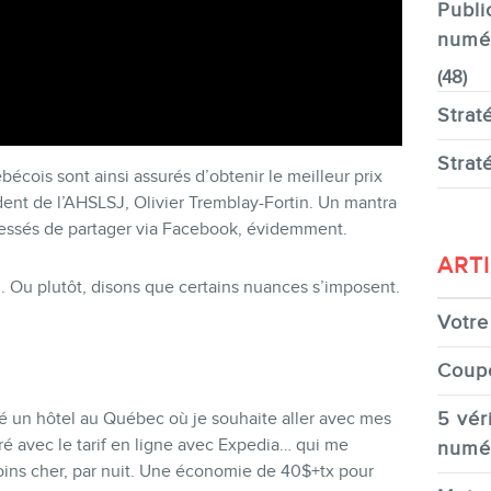
Publi
numé
(48)
Strat
Strat
écois sont ainsi assurés d’obtenir le meilleur prix
dent de l’AHSLSJ, Olivier Tremblay-Fortin. Un mantra
ressés de partager via Facebook, évidemment.
ART
. Ou plutôt, disons que certains nuances s’imposent.
Votre 
Coup
5 véri
cté un hôtel au Québec où je souhaite aller avec mes
ré avec le tarif en ligne avec Expedia… qui me
numé
ns cher, par nuit. Une économie de 40$+tx pour