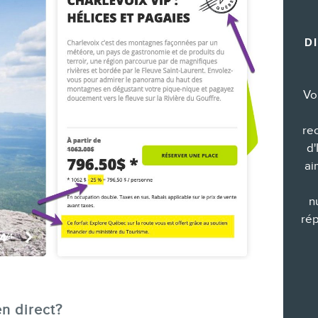
Formations marketing de groupe
D
Consultations
Audits web (SEO) et IA (GEO)
Ebooks
Vo
re
d'
ai
BOUTIQUE
n
rép
BLOGUE
n direct?