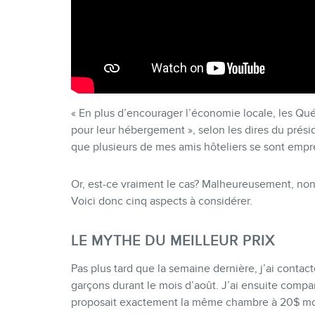
« En plus d’encourager l’économie locale, les Québ
pour leur hébergement », selon les dires du prési
que plusieurs de mes amis hôteliers se sont emp
Or, est-ce vraiment le cas? Malheureusement, non
Voici donc cinq aspects à considérer.
LE MYTHE DU MEILLEUR PRIX
Pas plus tard que la semaine dernière, j’ai conta
garçons durant le mois d’août. J’ai ensuite compa
proposait exactement la même chambre à 20$ moi