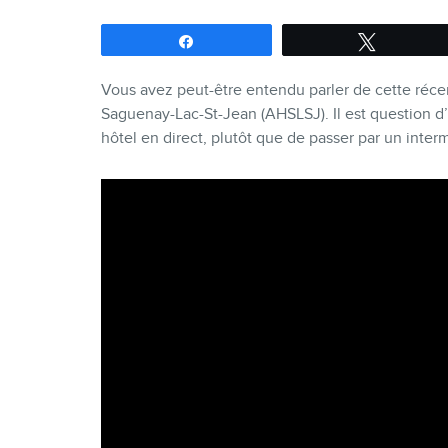
Partagez
Tweetez
Vous avez peut-être entendu parler de cette récent
Saguenay-Lac-St-Jean (AHSLSJ). Il est question d
hôtel en direct, plutôt que de passer par un interm