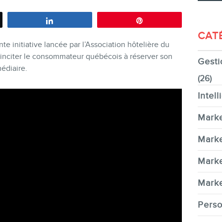
Partagez
Épingle
CAT
e initiative lancée par l’Association hôtelière du
’inciter le consommateur québécois à réserver son
Gesti
CONTACT
édiaire.
(26)
Intell
Marke
MEMBRES
Marke
Marke
Marke
Perso
INFOLETTRE