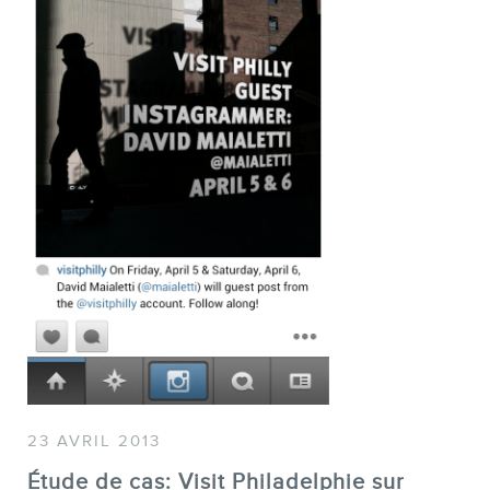
SERVICES
Conférences
Formations marketing en ligne
Formations marketing de
groupe
Consultations
Audits web (SEO) et IA (GEO)
Ebooks
23 AVRIL 2013
Étude de cas: Visit Philadelphie sur