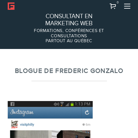
0
Recherche
CONSULTANT EN
MARKETING WEB
FORMATIONS, CONFÉRENCES ET
CONSULTATIONS
PARTOUT AU QUÉBEC
À PROPOS
À propos
Équipe
BLOGUE DE FREDERIC GONZALO