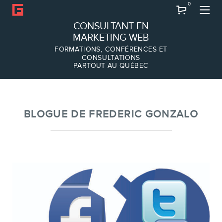
0
Recherche
CONSULTANT EN
MARKETING WEB
FORMATIONS, CONFÉRENCES ET
CONSULTATIONS
PARTOUT AU QUÉBEC
À PROPOS
À propos
Équipe
BLOGUE DE FREDERIC GONZALO