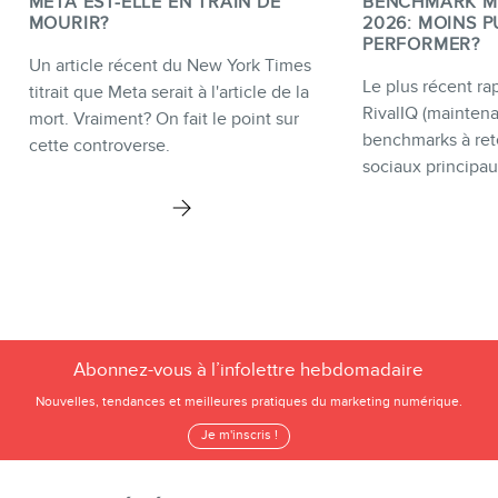
META EST-ELLE EN TRAIN DE
BENCHMARK M
MOURIR?
2026: MOINS P
PERFORMER?
Un article récent du New York Times
Le plus récent rap
titrait que Meta serait à l'article de la
RivalIQ (mainten
mort. Vraiment? On fait le point sur
benchmarks à ret
cette controverse.
sociaux principau
Abonnez-vous à l’infolettre hebdomadaire
Nouvelles, tendances et meilleures pratiques du marketing numérique.
Je m'inscris !