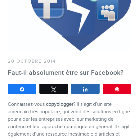
SERVICES
Conférences
Formations marketing en ligne
Formations marketing de
20 OCTOBRE 2014
groupe
Faut-il absolument être sur Facebook?
Consultations
Audits web (SEO) et IA (GEO)
Partagez
Tweetez
Partagez
Épingle
Ebooks
Connaissez-vous
copyblogger
? Il s’agit d’un site
américain très populaire, qui vend des solutions en ligne
pour aider les entreprises avec leur marketing de
contenu et leur approche numérique en général. Il s’agit
également d’une ressource inestimable d’articles et