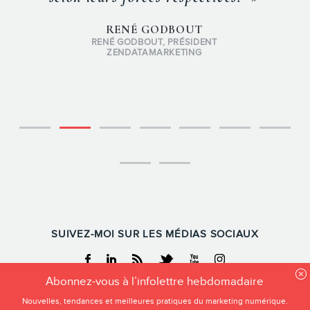
RENÉ GODBOUT
RENÉ GODBOUT, PRÉSIDENT
ZENDATAMARKETING
SUIVEZ-MOI SUR LES MÉDIAS SOCIAUX
Facebook
Linkedin
RSS
Twitter
Youtube
Instagram
Abonnez-vous à l’infolettre hebdomadaire
Nouvelles, tendances et meilleures pratiques du marketing numérique.
FREDERIC GONZALO