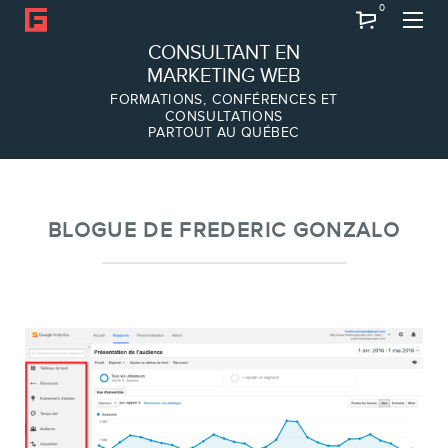
0
Recherche
CONSULTANT EN
MARKETING WEB
FORMATIONS, CONFÉRENCES ET
CONSULTATIONS
PARTOUT AU QUÉBEC
À PROPOS
À propos
Équipe
BLOGUE DE FREDERIC GONZALO