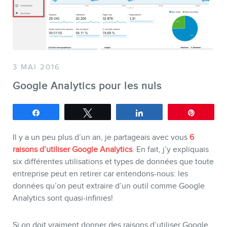
SERVICES
Conférences
Formations marketing en ligne
3 MAI 2016
Formations marketing de
Google Analytics pour les nuls
groupe
Consultations
Partagez
Tweetez
Partagez
Épingle
Audits web (SEO) et IA (GEO)
Il y a un peu plus d’un an, je partageais avec vous
6
Ebooks
raisons d’utiliser Google Analytics
. En fait, j’y expliquais
six différentes utilisations et types de données que toute
entreprise peut en retirer car entendons-nous: les
données qu’on peut extraire d’un outil comme Google
Analytics sont quasi-infinies!
Si on doit vraiment donner des raisons d’utiliser Google