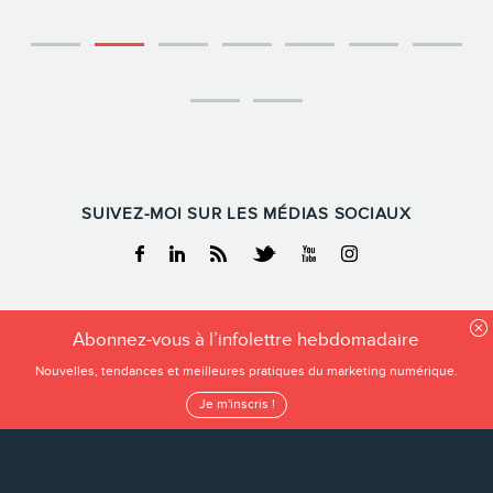
SUIVEZ-MOI SUR LES MÉDIAS SOCIAUX
Facebook
Linkedin
RSS
Twitter
Youtube
Instagram
FREDERIC GONZALO
Abonnez-vous à l’infolettre hebdomadaire
Tous droits reservés
Nouvelles, tendances et meilleures pratiques du marketing numérique.
Frederic Gonzalo 2026
Je m'inscris !
Conditions d’utilisation
Politique de confidentialité