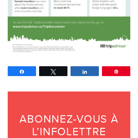
Partagez
Tweetez
Partagez
Épingle
ABONNEZ-VOUS À
L’INFOLETTRE