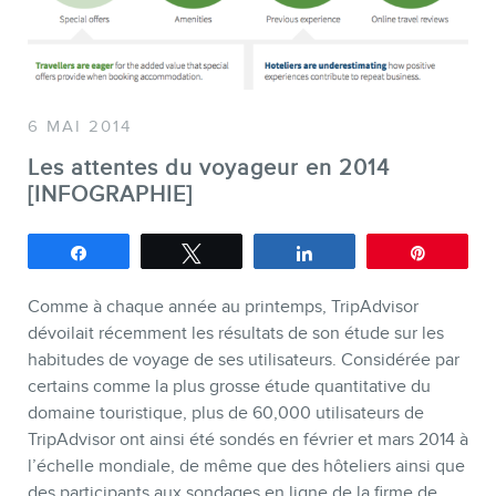
SERVICES
Conférences
6 MAI 2014
Formations marketing en ligne
Les attentes du voyageur en 2014
[INFOGRAPHIE]
Formations marketing de
groupe
Partagez
Tweetez
Partagez
Épingle
Consultations
Comme à chaque année au printemps, TripAdvisor
Audits web (SEO) et IA (GEO)
dévoilait récemment les résultats de son étude sur les
Ebooks
habitudes de voyage de ses utilisateurs. Considérée par
certains comme la plus grosse étude quantitative du
domaine touristique, plus de 60,000 utilisateurs de
TripAdvisor ont ainsi été sondés en février et mars 2014 à
l’échelle mondiale, de même que des hôteliers ainsi que
des participants aux sondages en ligne de la firme de