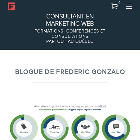
0
Recherche
CONSULTANT EN
MARKETING WEB
FORMATIONS, CONFÉRENCES ET
CONSULTATIONS
PARTOUT AU QUÉBEC
À PROPOS
À propos
Équipe
BLOGUE DE FREDERIC GONZALO