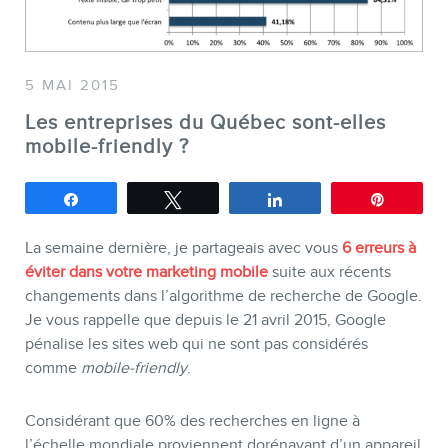
SERVICES
5 MAI 2015
Les entreprises du Québec sont-elles
Conférences
mobile-friendly ?
Formations marketing en ligne
Formations marketing de
Partagez
Tweetez
Partagez
Épingle
groupe
La semaine dernière, je partageais avec vous
6 erreurs à
Consultations
éviter dans votre marketing mobile
suite aux récents
Audits web (SEO) et IA (GEO)
changements dans l’algorithme de recherche de Google.
Je vous rappelle que depuis le 21 avril 2015, Google
Ebooks
pénalise les sites web qui ne sont pas considérés
comme
mobile-friendly
.
Considérant que 60% des recherches en ligne à
l’échelle mondiale proviennent dorénavant d’un appareil