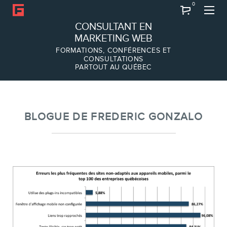
0
Recherche
CONSULTANT EN
MARKETING WEB
FORMATIONS, CONFÉRENCES ET
CONSULTATIONS
PARTOUT AU QUÉBEC
À PROPOS
À propos
Équipe
BLOGUE DE FREDERIC GONZALO