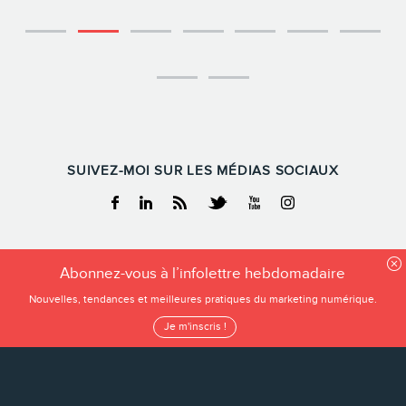
SUIVEZ-MOI SUR LES MÉDIAS SOCIAUX
Facebook
Linkedin
RSS
Twitter
Youtube
Instagram
FREDERIC GONZALO
Abonnez-vous à l’infolettre hebdomadaire
Tous droits reservés
Nouvelles, tendances et meilleures pratiques du marketing numérique.
Frederic Gonzalo 2026
Je m'inscris !
Conditions d’utilisation
Politique de confidentialité