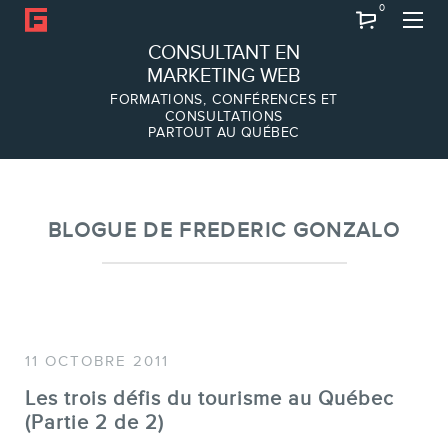
0
Recherche
CONSULTANT EN
MARKETING WEB
FORMATIONS, CONFÉRENCES ET
CONSULTATIONS
PARTOUT AU QUÉBEC
À PROPOS
À propos
Équipe
BLOGUE DE FREDERIC GONZALO
11 OCTOBRE 2011
Les trois défis du tourisme au Québec
(Partie 2 de 2)