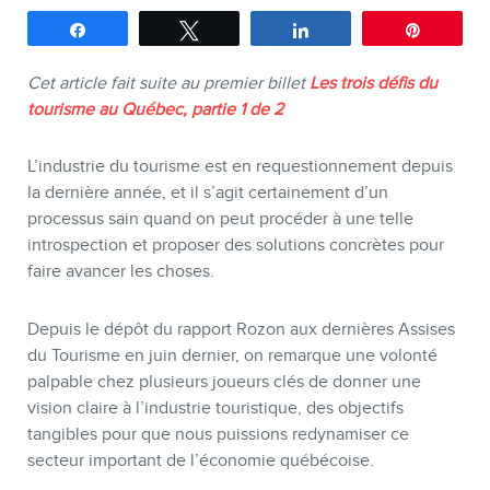
SERVICES
Partagez
Tweetez
Partagez
Épingle
Conférences
Cet article fait suite au premier billet
Les trois défis du
tourisme au Québec, partie 1 de 2
Formations marketing en ligne
Formations marketing de
L’industrie du tourisme est en requestionnement depuis
groupe
la dernière année, et il s’agit certainement d’un
processus sain quand on peut procéder à une telle
Consultations
introspection et proposer des solutions concrètes pour
Audits web (SEO) et IA (GEO)
faire avancer les choses.
Ebooks
Depuis le dépôt du rapport Rozon aux dernières Assises
du Tourisme en juin dernier, on remarque une volonté
palpable chez plusieurs joueurs clés de donner une
vision claire à l’industrie touristique, des objectifs
tangibles pour que nous puissions redynamiser ce
secteur important de l’économie québécoise.