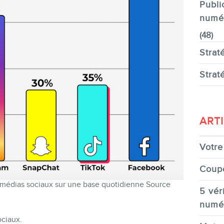
Publi
numé
(48)
Strat
Strat
ART
Votre 
Coup
s médias sociaux sur une base quotidienne Source
5 véri
numé
ociaux.