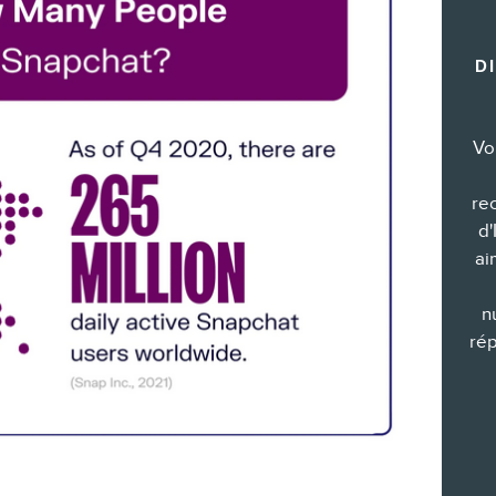
Formations marketing de groupe
D
Consultations
Audits web (SEO) et IA (GEO)
Ebooks
Vo
re
d'
ai
BOUTIQUE
n
rép
BLOGUE