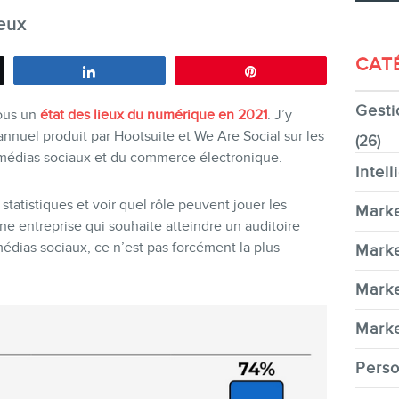
eux
CAT
Partagez
Épingle
Gesti
CONTACT
vous un
état des lieux du numérique en 2021
. J’y
 annuel produit par Hootsuite et We Are Social sur les
(26)
 médias sociaux et du commerce électronique.
Intell
 statistiques et voir quel rôle peuvent jouer les
Marke
e entreprise qui souhaite atteindre un auditoire
édias sociaux, ce n’est pas forcément la plus
MEMBRES
Marke
Marke
Marke
Perso
INFOLETTRE