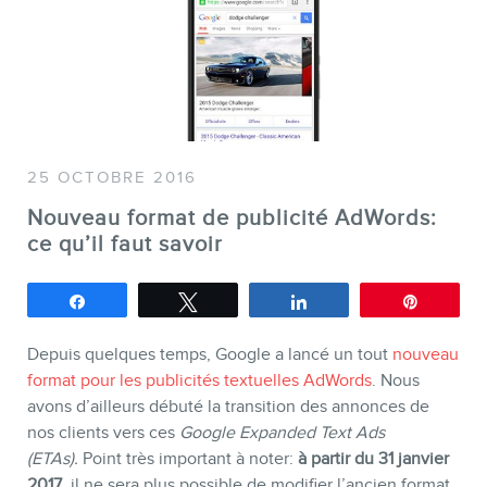
SERVICES
Conférences
Formations marketing en ligne
Formations marketing de
groupe
25 OCTOBRE 2016
Consultations
Nouveau format de publicité AdWords:
ce qu’il faut savoir
Audits web (SEO) et IA (GEO)
Ebooks
Partagez
Tweetez
Partagez
Épingle
Depuis quelques temps, Google a lancé un tout
nouveau
format pour les publicités textuelles AdWords
. Nous
avons d’ailleurs débuté la transition des annonces de
nos clients vers ces
Google Expanded Text Ads
(ETAs).
Point très important à noter:
à partir du 31 janvier
2017
, il ne sera plus possible de modifier l’ancien format