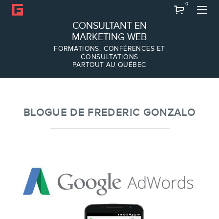
0
Recherche
CONSULTANT EN
MARKETING WEB
FORMATIONS, CONFÉRENCES ET
CONSULTATIONS
PARTOUT AU QUÉBEC
À PROPOS
À propos
Équipe
BLOGUE DE FREDERIC GONZALO