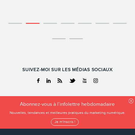
SUIVEZ-MOI SUR LES MÉDIAS SOCIAUX
Facebook
Linkedin
RSS
Twitter
Youtube
Instagram
FREDERIC GONZALO
Abonnez-vous à l’infolettre hebdomadaire
Tous droits reservés
Nouvelles, tendances et meilleures pratiques du marketing numérique.
Frederic Gonzalo 2026
Je m'inscris !
Conditions d’utilisation