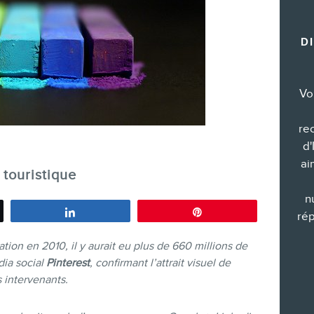
Formations marketing de groupe
D
Consultations
Audits web (SEO) et IA (GEO)
Ebooks
Vo
re
d'
ai
touristique
BOUTIQUE
n
Partagez
Épingle
rép
ation en 2010, il y aurait eu plus de 660 millions de
dia social
Pinterest
, confirmant l’attrait visuel de
s intervenants.
BLOGUE