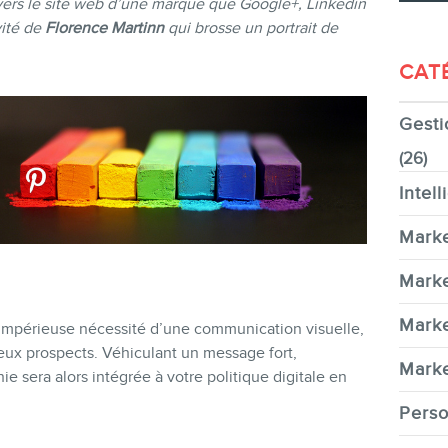
c vers le site web d’une marque que Google+, Linkedin
vité de
Florence Martinn
qui brosse un portrait de
CAT
Gesti
CONTACT
(26)
Intell
Marke
MEMBRES
Marke
Marke
’impérieuse nécessité d’une communication visuelle,
ux prospects. Véhiculant un message fort,
Marke
hie sera alors intégrée à votre politique digitale en
Perso
INFOLETTRE