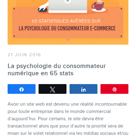
SERVICES
21 JUIN 2016
Conférences
La psychologie du consommateur
Formations marketing en ligne
numérique en 65 stats
Formations marketing de
Partagez
Tweetez
Partagez
Épingle
groupe
Consultations
Avoir un site web est devenu une réalité incontournable
pour toute entreprise dans le monde commercial
Audits web (SEO) et IA (GEO)
d’aujourd’hui. Pour certains, le site devra être
Ebooks
transactionnel alors que pour d’autre la priorité sera de
miser sur le volet relationnel via les médias sociaux et/ou