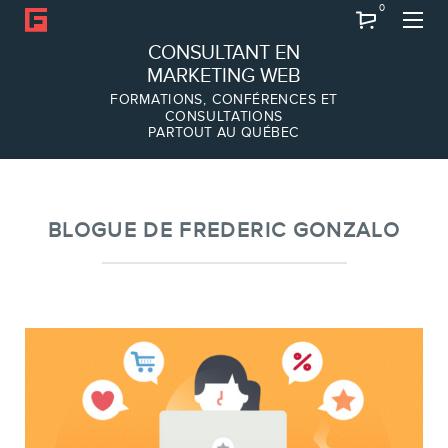
0
Recherche
CONSULTANT EN
MARKETING WEB
FORMATIONS, CONFÉRENCES ET
CONSULTATIONS
PARTOUT AU QUÉBEC
À PROPOS
À propos
Équipe
BLOGUE DE FREDERIC GONZALO