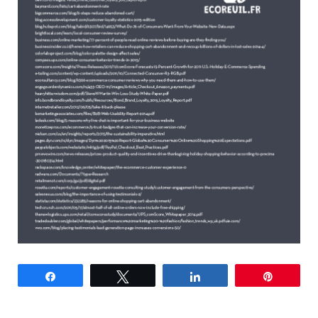
Partagez
Tweetez
Partagez
Épingle