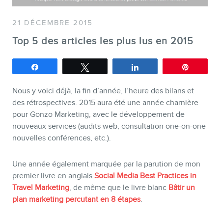
SERVICES
21 DÉCEMBRE 2015
Top 5 des articles les plus lus en 2015
Conférences
Formations marketing en ligne
Partagez
Tweetez
Partagez
Épingle
Formations marketing de
groupe
Nous y voici déjà, la fin d’année, l’heure des bilans et
des rétrospectives. 2015 aura été une année charnière
Consultations
pour Gonzo Marketing, avec le développement de
Audits web (SEO) et IA (GEO)
nouveaux services (audits web, consultation one-on-one
nouvelles conférences, etc.).
Ebooks
Une année également marquée par la parution de mon
premier livre en anglais
Social Media Best Practices in
Travel Marketing
, de même que le livre blanc
Bâtir un
plan marketing percutant en 8 étapes
.