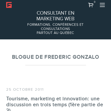
0
Recherche
CONSULTANT EN
MARKETING WEB
FORMATIONS, CONFÉRENCES ET
CONSULTATIONS
PARTOUT AU QUÉBEC
À PROPOS
À propos
Équipe
BLOGUE DE FREDERIC GONZALO
25 OCTOBRE 2011
Tourisme, marketing et innovation: une
discussion en trois temps (1ère partie de
3)