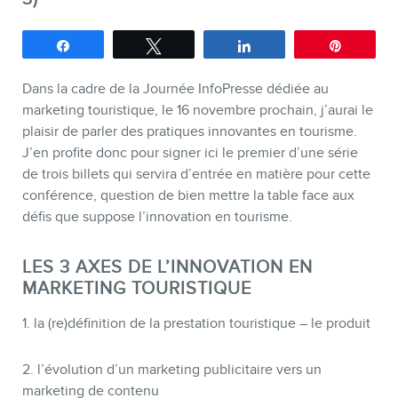
Partagez
Tweetez
Partagez
Épingle
SERVICES
Dans la cadre de la Journée InfoPresse dédiée au
Conférences
marketing touristique, le 16 novembre prochain, j’aurai le
plaisir de parler des pratiques innovantes en tourisme.
Formations marketing en ligne
J’en profite donc pour signer ici le premier d’une série
Formations marketing de
de trois billets qui servira d’entrée en matière pour cette
groupe
conférence, question de bien mettre la table face aux
défis que suppose l’innovation en tourisme.
Consultations
Audits web (SEO) et IA (GEO)
LES 3 AXES DE L’INNOVATION EN
MARKETING TOURISTIQUE
Ebooks
1. la (re)définition de la prestation touristique – le produit
2. l’évolution d’un marketing publicitaire vers un
marketing de contenu