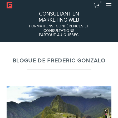
0
Recherche
CONSULTANT EN
MARKETING WEB
FORMATIONS, CONFÉRENCES ET
CONSULTATIONS
PARTOUT AU QUÉBEC
À PROPOS
À propos
Équipe
BLOGUE DE FREDERIC GONZALO