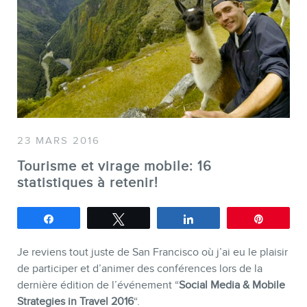
SERVICES
Conférences
Formations marketing en l
Formations marketing de g
Consultations
23 MARS 2016
Audits web (SEO) et IA (G
Tourisme et virage mobile: 16
Ebooks
statistiques à retenir!
Partagez
Tweetez
Partagez
Épingle
Je reviens tout juste de San Francisco où j’ai eu le plaisir
de participer et d’animer des conférences lors de la
dernière édition de l’événement “
Social Media & Mobile
Strategies in Travel 2016
“.