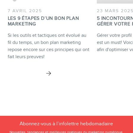
7 AVRIL 2025
23 MARS 202
LES 9 ÉTAPES D’UN BON PLAN
5 INCONTOUR
MARKETING
GÉRER VOTRE 
Si les outils et tactiques ont évolué au
Gérer votre profi
fil du temps, un bon plan marketing
est un must! Voici
repose encore sur ces principes qui ont
afin d'optimiser vo
fait leurs preuves!
Abonnez-vous à l’infolettre hebdomadaire
Nouvelles, tendances et meilleures pratiques du marketing numérique.