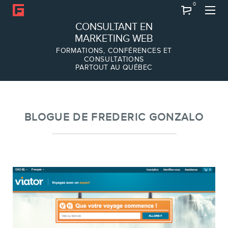
0
Recherche
CONSULTANT EN
MARKETING WEB
FORMATIONS, CONFÉRENCES ET
CONSULTATIONS
PARTOUT AU QUÉBEC
À PROPOS
À propos
Équipe
BLOGUE DE FREDERIC GONZALO