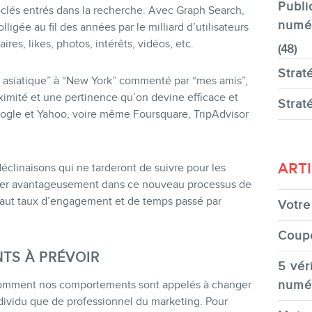
Publi
-clés entrés dans la recherche. Avec Graph Search,
numé
ligée au fil des années par le milliard d’utilisateurs
s, likes, photos, intérêts, vidéos, etc.
(48)
Strat
nt asiatique” à “New York” commenté par “mes amis”,
roximité et une pertinence qu’on devine efficace et
Strat
oogle et Yahoo, voire même Foursquare, TripAdvisor
ART
éclinaisons qui ne tarderont de suivre pour les
ner avantageusement dans ce nouveau processus de
 haut taux d’engagement et de temps passé par
Votre 
Coup
TS À PRÉVOIR
5 véri
numé
 comment nos comportements sont appelés à changer
ndividu que de professionnel du marketing. Pour