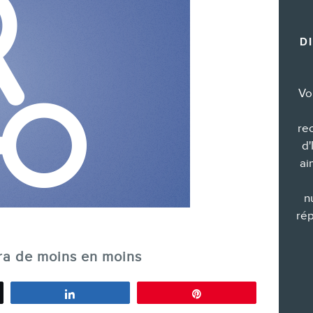
Formations marketing de groupe
D
Consultations
Audits web (SEO) et IA (GEO)
Ebooks
Vo
re
d'
ai
BOUTIQUE
n
rép
era de moins en moins
Partagez
Épingle
BLOGUE