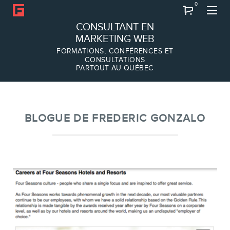
0
Recherche
CONSULTANT EN
MARKETING WEB
FORMATIONS, CONFÉRENCES ET
CONSULTATIONS
PARTOUT AU QUÉBEC
À PROPOS
À propos
Équipe
BLOGUE DE FREDERIC GONZALO