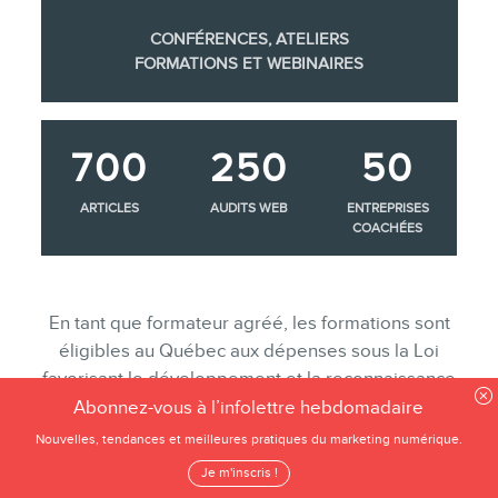
CONFÉRENCES, ATELIERS
FORMATIONS ET WEBINAIRES
700
250
50
ARTICLES
AUDITS WEB
ENTREPRISES
COACHÉES
En tant que formateur agréé, les formations sont
éligibles au Québec aux dépenses sous la Loi
favorisant le développement et la reconnaissance
des compétences de la main d’oeuvre.
Abonnez-vous à l’infolettre hebdomadaire
Nouvelles, tendances et meilleures pratiques du marketing numérique.
Je m'inscris !