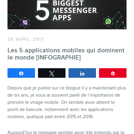
SERVICES
Conférences
25 AVRIL 2017
Formations marketing en ligne
Les 5 applications mobiles qui dominent
Formations marketing de
le monde [INFOGRAPHIE]
groupe
Consultations
Partagez
Tweetez
Partagez
Épingle
Audits web (SEO) et IA (GEO)
Depuis que je publie sur ce blogue il y a maintenant plus
Ebooks
de six ans, je vous ai souvent parlé de l’importance de
prendre le virage mobile. On semble avoir atteint le
point de bascule, notamment avec les applications
mobiles, quelque part entre 2015 et 2016.
Aujourd’hui le message semble avoir été entendu par la