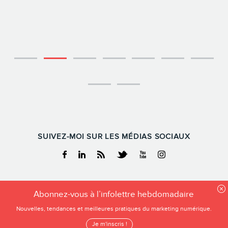
SUIVEZ-MOI SUR LES MÉDIAS SOCIAUX
Facebook
Linkedin
RSS
Twitter
Youtube
Instagram
FREDERIC GONZALO
Abonnez-vous à l’infolettre hebdomadaire
Tous droits reservés
Nouvelles, tendances et meilleures pratiques du marketing numérique.
Frederic Gonzalo 2026
Je m'inscris !