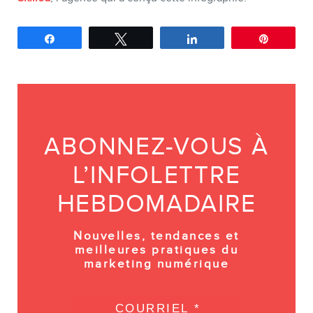
Partagez
Tweetez
Partagez
Épingle
ABONNEZ-VOUS À
L’INFOLETTRE
HEBDOMADAIRE
Nouvelles, tendances et
meilleures pratiques du
marketing numérique