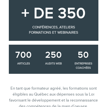
+ DE 350
CONFÉRENCES, ATELIERS
FORMATIONS ET WEBINAIRES
700
250
50
ARTICLES
AUDITS WEB
ENTREPRISES
COACHÉES
En tant que formateur agréé, les formations sont
éligibles au Québec aux dépenses sous la Loi
favorisant le développement et la reconnaissance
des compétences de la main d’oeuvre.