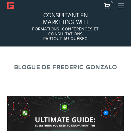
0
Recherche
CONSULTANT EN
MARKETING WEB
FORMATIONS, CONFÉRENCES ET
CONSULTATIONS
PARTOUT AU QUÉBEC
À PROPOS
À propos
Équipe
BLOGUE DE FREDERIC GONZALO