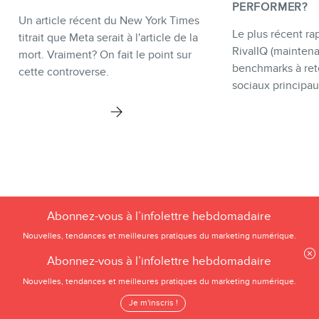
PERFORMER?
Un article récent du New York Times
Le plus récent rap
titrait que Meta serait à l'article de la
RivalIQ (mainten
mort. Vraiment? On fait le point sur
benchmarks à ret
cette controverse.
sociaux principau
Abonnez-vous à l’infolettre hebdomadaire
Nouvelles, tendances et meilleures pratiques du marketing numérique.
Je m'inscris !
Abonnez-vous à l’infolettre hebdomadaire
Nouvelles, tendances et meilleures pratiques du marketing numérique.
FRÉDÉRIC GONZALO, C’EST :
Je m'inscris !