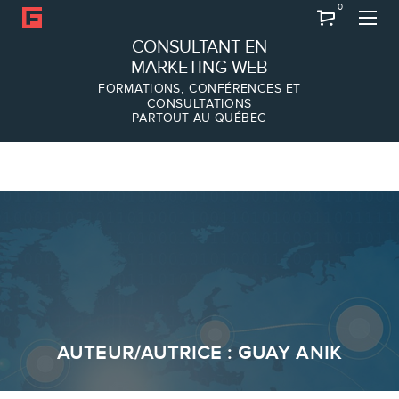
0
Recherche
CONSULTANT EN
MARKETING WEB
FORMATIONS, CONFÉRENCES ET
CONSULTATIONS
PARTOUT AU QUÉBEC
À PROPOS
À propos
Équipe
SERVICES
AUTEUR/AUTRICE :
GUAY ANIK
Conférences
Formations marketing en ligne