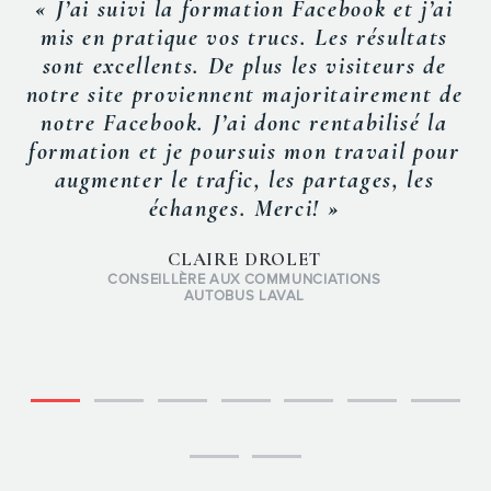
concrets d’IA, améliorer nos
prompts
et
optimiser notre SEO/GEO. Frédéric
vulgarise avec brio un sujet complexe,
tout en offrant des exemples concrets à
appliquer en marketing et
communications. La formation de groupe
nous a permis de découvrir de nombreuses
ressources que nous allons nous
approprier davantage, selon nos besoins
qui iront maintenant en grandissant. »
CULTURE CAPITALE-NATIONALE ET
CHAUDIÈRE-APPALACHES