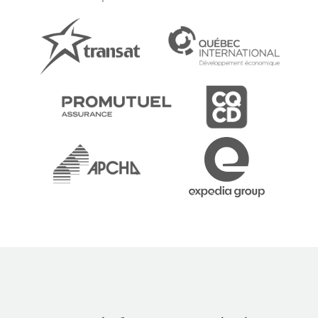
« Une formation claire et révélatrice qui
nous a permis de découvrir des outils