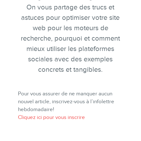
On vous partage des trucs et
SERVICES
astuces pour optimiser votre site
Conférences
web pour les moteurs de
Formations marketing en ligne
recherche, pourquoi et comment
Formations marketing de
mieux utiliser les plateformes
groupe
sociales avec des exemples
Consultations
concrets et tangibles.
Audits web (SEO) et IA (GEO)
Ebooks
Pour vous assurer de ne manquer aucun
nouvel article, inscrivez-vous à l’infolettre
hebdomadaire!
Cliquez ici pour vous inscrire