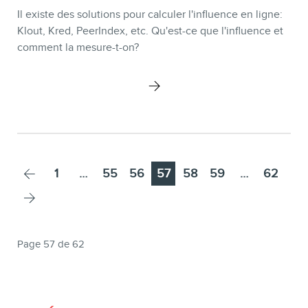
Il existe des solutions pour calculer l'influence en ligne:
Klout, Kred, PeerIndex, etc. Qu'est-ce que l'influence et
comment la mesure-t-on?
Page
Page
Page
Page
Page
Page
Page
1
…
55
56
57
58
59
…
62
Page 57 de 62