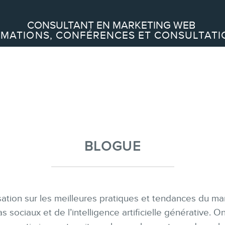
Recherche
CONSULTANT EN MARKETING WEB
MATIONS, CONFÉRENCES ET CONSULTATI
À PROPOS
À propos
Équipe
BLOGUE
SERVICES
isation sur les meilleures pratiques et tendances du m
Conférences
 sociaux et de l’intelligence artificielle générative. 
Formations marketing en ligne