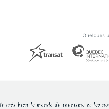
Quelques-un
« De bons conseil