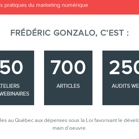
es pratiques du marketing numérique
FRÉDÉRIC GONZALO, C’EST :
350
700
25
TELIERS
ARTICLES
AUDITS W
WEBINAIRES
gibles au Québec aux dépenses sous la Loi favorisant le dév
main d’oeuvre.