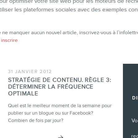
pour optimiser votre site web pour les moteurs de rech
Formations marketing de groupe
liser les plateformes sociales avec des exemples conc
Consultations
Audits web (SEO) et IA (GEO)
 ne manquer aucun nouvel article, inscrivez-vous à l’infolet
Ebooks
 inscrire
31 JANVIER 2012
BOUTIQUE
STRATÉGIE DE CONTENU. RÈGLE 3:
DÉTERMINER LA FRÉQUENCE
OPTIMALE
D
Quel est le meilleur moment de la semaine pour
publier sur un blogue ou sur Facebook?
Vo
Combien de fois par jour?
BLOGUE
re