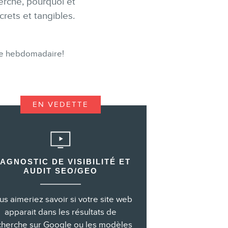
erche, pourquoi et
rets et tangibles.
tre hebdomadaire!
EN VEDETTE
IAGNOSTIC DE VISIBILITÉ ET
AUDIT SEO/GEO
us aimeriez savoir si votre site web
apparait dans les résultats de
cherche sur Google ou les modèles