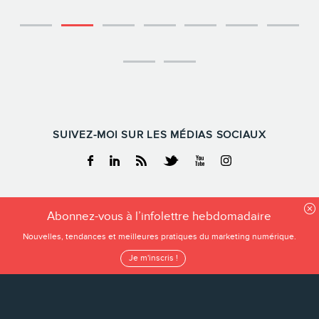
SUIVEZ-MOI SUR LES MÉDIAS SOCIAUX
Facebook
Linkedin
RSS
Twitter
Youtube
Instagram
FREDERIC GONZALO
Abonnez-vous à l’infolettre hebdomadaire
Tous droits reservés
Nouvelles, tendances et meilleures pratiques du marketing numérique.
Frederic Gonzalo 2026
Je m'inscris !
Conditions d’utilisation
Politique de confidentialité