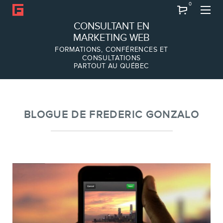
0
Recherche
CONSULTANT EN
MARKETING WEB
FORMATIONS, CONFÉRENCES ET
CONSULTATIONS
PARTOUT AU QUÉBEC
À PROPOS
À propos
Équipe
BLOGUE DE FREDERIC GONZALO