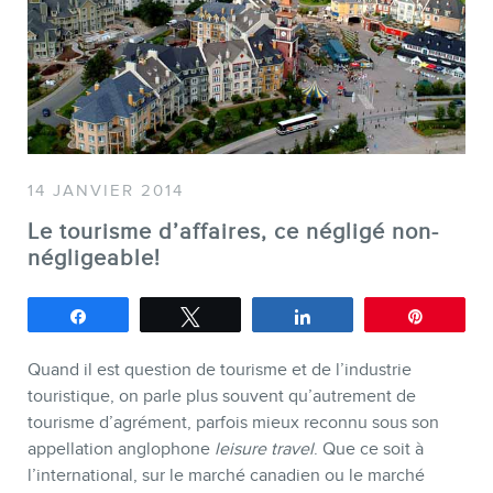
SERVICES
Conférences
Formations marketing en ligne
14 JANVIER 2014
Formations marketing de
Le tourisme d’affaires, ce négligé non-
groupe
négligeable!
Consultations
Partagez
Tweetez
Partagez
Épingle
Audits web (SEO) et IA (GEO)
Ebooks
Quand il est question de tourisme et de l’industrie
touristique, on parle plus souvent qu’autrement de
tourisme d’agrément, parfois mieux reconnu sous son
appellation anglophone
leisure travel
. Que ce soit à
l’international, sur le marché canadien ou le marché