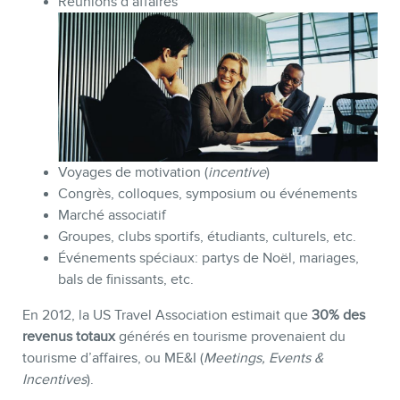
Réunions d’affaires
BLOGUE
Voyages de motivation (
incentive
)
Congrès, colloques, symposium ou événements
Marché associatif
Groupes, clubs sportifs, étudiants, culturels, etc.
Événements spéciaux: partys de Noël, mariages,
bals de finissants, etc.
En 2012, la US Travel Association estimait que
30% des
revenus totaux
générés en tourisme provenaient du
CONTACT
tourisme d’affaires, ou ME&I (
Meetings, Events &
Incentives
).