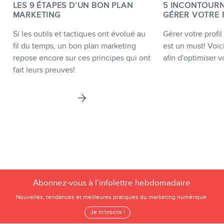
LES 9 ÉTAPES D’UN BON PLAN
5 INCONTOUR
MARKETING
GÉRER VOTRE 
Si les outils et tactiques ont évolué au
Gérer votre profi
fil du temps, un bon plan marketing
est un must! Voici
repose encore sur ces principes qui ont
afin d'optimiser vo
fait leurs preuves!
Abonnez-vous à l’infolettre hebdomadaire
Nouvelles, tendances et meilleures pratiques du marketing numérique.
Je m'inscris !