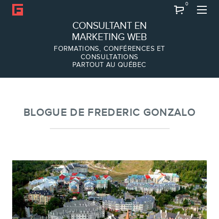
0
Recherche
CONSULTANT EN
MARKETING WEB
FORMATIONS, CONFÉRENCES ET
CONSULTATIONS
PARTOUT AU QUÉBEC
À PROPOS
À propos
Équipe
BLOGUE DE FREDERIC GONZALO