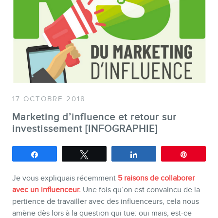
SERVICES
Conférences
Formations marketing en ligne
Formations marketing de
groupe
Consultations
17 OCTOBRE 2018
Audits web (SEO) et IA (GEO)
Marketing d’influence et retour sur
investissement [INFOGRAPHIE]
Ebooks
Partagez
Tweetez
Partagez
Épingle
Je vous expliquais récemment
5 raisons de collaborer
avec un influenceur.
Une fois qu’on est convaincu de la
pertience de travailler avec des influenceurs, cela nous
amène dès lors à la question qui tue: oui mais, est-ce