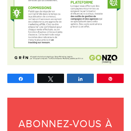
Partagez
Tweetez
Partagez
Épingle
ABONNEZ-VOUS À