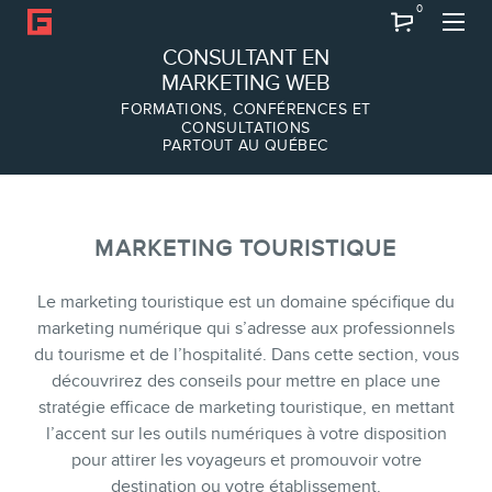
0
Recherche
CONSULTANT EN
MARKETING WEB
FORMATIONS, CONFÉRENCES ET
CONSULTATIONS
PARTOUT AU QUÉBEC
À PROPOS
À propos
Équipe
MARKETING TOURISTIQUE
Le marketing touristique est un domaine spécifique du
marketing numérique qui s’adresse aux professionnels
du tourisme et de l’hospitalité. Dans cette section, vous
découvrirez des conseils pour mettre en place une
stratégie efficace de marketing touristique, en mettant
l’accent sur les outils numériques à votre disposition
pour attirer les voyageurs et promouvoir votre
destination ou votre établissement.