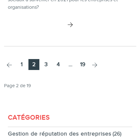
organisations?
Page
Page
Page
Page
Page
1
2
3
4
…
19
Page 2 de 19
CATÉGORIES
Gestion de réputation des entreprises
(26)