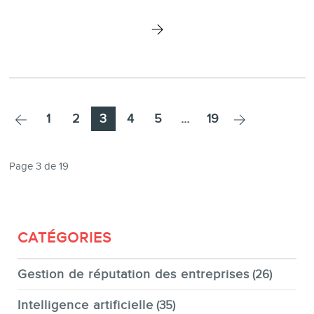
Page
Page
Page
Page
Page
Page
1
2
3
4
5
…
19
Page 3 de 19
CATÉGORIES
Gestion de réputation des entreprises
(26)
Intelligence artificielle
(35)