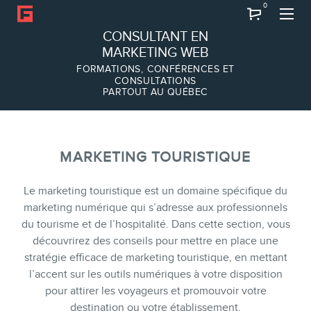
0
Recherche
CONSULTANT EN
MARKETING WEB
FORMATIONS, CONFÉRENCES ET
CONSULTATIONS
PARTOUT AU QUÉBEC
À PROPOS
À propos
Équipe
MARKETING TOURISTIQUE
Le marketing touristique est un domaine spécifique du
marketing numérique qui s’adresse aux professionnels
du tourisme et de l’hospitalité. Dans cette section, vous
découvrirez des conseils pour mettre en place une
stratégie efficace de marketing touristique, en mettant
l’accent sur les outils numériques à votre disposition
pour attirer les voyageurs et promouvoir votre
destination ou votre établissement.