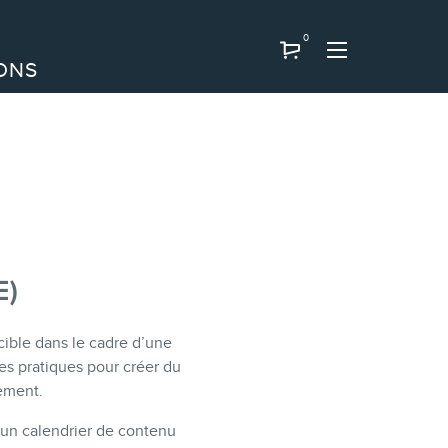
0
ONS
E)
 cible dans le cadre d’une
es pratiques pour créer du
gement.
 d’un calendrier de contenu