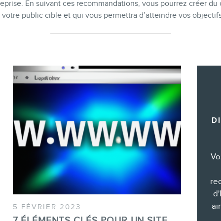
treprise. En suivant ces recommandations, vous pourrez créer du
Formations marketing de groupe
 votre public cible et qui vous permettra d’atteindre vos objectif
Consultations
Audits web (SEO) et IA (GEO)
Ebooks
D
BOUTIQUE
Vo
re
d'
ai
5 FÉVRIER 2023
BLOGUE
7 ÉLÉMENTS CLÉS POUR UN SITE